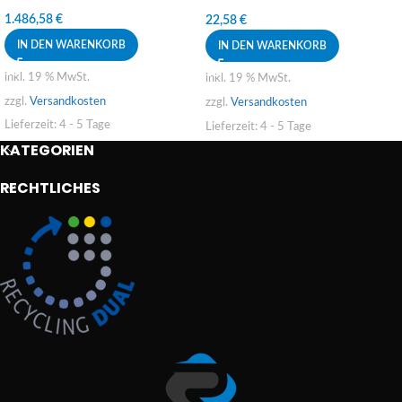
cuticle nipper jaw12/4mm lap
joint
1.486,58
€
22,58
€
IN DEN WARENKORB
IN DEN WARENKORB
inkl. 19 % MwSt.
inkl. 19 % MwSt.
zzgl.
Versandkosten
zzgl.
Versandkosten
Lieferzeit:
4 - 5 Tage
Lieferzeit:
4 - 5 Tage
KATEGORIEN
RECHTLICHES