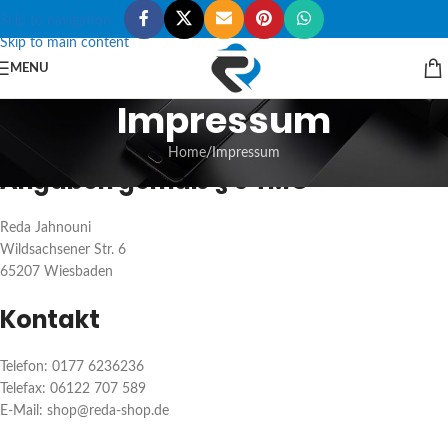
Skip to navigation
Skip to main content
MENU
Impressum
Home
Impressum
Angaben gemäß § 5 TMG
Reda Jahnouni
Wildsachsener Str. 6
65207 Wiesbaden
Kontakt
Telefon: 0177 6236236
Telefax: 06122 707 589
E-Mail: shop@reda-shop.de