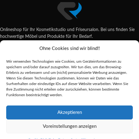
Onlineshop für Ihr Kosmetikstudio und Friseursalon. Bei uns finden Sie
hochwertige Möbel und Produkte für Ihr Bedarf.
Ohne Cookies sind wir blind!!
Wildsachsener Str. 6, 65207 Wiesbaden
06122 707589
Wir verwenden Technologien wie Cookies, um Geräteinformationen zu
shop@reda-shop.de
speichern und/oder darauf zuzugreifen. Wir tun dies, um das Browsing-
REDA SHOP - Hochwertige Studio Ausstattung
2025.
Erlebnis zu verbessern und um (nicht) personalisierte Werbung anzuzeigen.
Wenn Sie diesen Technologien zustimmen, können wir Daten wie das
Surfverhalten oder eindeutige IDs auf dieser Website verarbeiten. Wenn Sie
Ihre Zustimmung nicht erteilen oder zurückziehen, können bestimmte
Alle Preise inkl. der gesetzlichen MwSt.
Funktionen beeinträchtigt werden.
Die durchgestrichenen Preise entsprechen dem bisherigen Preis in diesem
Online-Shop.
Akzeptieren
Voreinstellungen anzeigen
Snippex
pinzette
Alternative:
3,37
€
Vorrätig