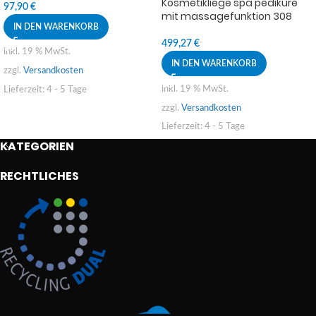
Kosmetikliege spa pediküre
97,90
€
mit massagefunktion 308
IN DEN WARENKORB
499,27
€
inkl. 19 % MwSt.
IN DEN WARENKORB
zzgl.
Versandkosten
inkl. 19 % MwSt.
Lieferzeit:
4 - 5 Tage
zzgl.
Versandkosten
Lieferzeit:
4 - 5 Tage
KATEGORIEN
RECHTLICHES