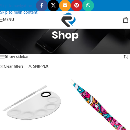
Skip to navigation
Skip to main content
MENU
Shop
Start
/
Shop
1–18 von 44 Ergebnissen werden angezeigt
Show sidebar
Clear filters
SNIPPEX