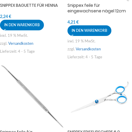
SNIPPEX BAGUETTE FÜR HENNA
Snippex feile für
eingewachsene nägel 12cm
2,24
€
4,21
€
IN DEN WARENKORB
IN DEN WARENKORB
inkl. 19 % MwSt.
inkl. 19 % MwSt.
zzgl.
Versandkosten
zzgl.
Versandkosten
Lieferzeit:
4 - 5 Tage
Lieferzeit:
4 - 5 Tage
Snippex feile für
SNIPPEX FRISEURSCHERE 6.0