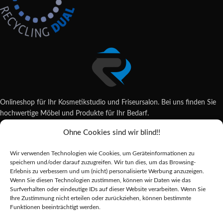
Onlineshop für Ihr Kosmetikstudio und Friseursalon. Bei uns finden Sie
hochwertige Möbel und Produkte für Ihr Bedarf.
Ohne Cookies sind wir blind!!
Wildsachsener Str. 6, 65207 Wiesbaden
06122 707589
Wir verwenden Technologien wie Cookies, um Geräteinformationen zu
shop@reda-shop.de
speichern und/oder darauf zuzugreifen. Wir tun dies, um das Browsing-
REDA SHOP - Hochwertige Studio Ausstattung
2025.
Erlebnis zu verbessern und um (nicht) personalisierte Werbung anzuzeigen.
Wenn Sie diesen Technologien zustimmen, können wir Daten wie das
Surfverhalten oder eindeutige IDs auf dieser Website verarbeiten. Wenn Sie
Ihre Zustimmung nicht erteilen oder zurückziehen, können bestimmte
Alle Preise inkl. der gesetzlichen MwSt.
Funktionen beeinträchtigt werden.