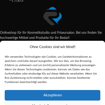
Onlineshop für Ihr Kosmetikstudio und Friseursalon. Bei uns finden Sie
hochwertige Möbel und Produkte für Ihr Bedarf.
Ohne Cookies sind wir blind!!
Wildsachsener Str. 6, 65207 Wiesbaden
06122 707589
Wir verwenden Technologien wie Cookies, um Geräteinformationen zu
shop@reda-shop.de
speichern und/oder darauf zuzugreifen. Wir tun dies, um das Browsing-
REDA SHOP - Hochwertige Studio Ausstattung
2025.
Erlebnis zu verbessern und um (nicht) personalisierte Werbung anzuzeigen.
Wenn Sie diesen Technologien zustimmen, können wir Daten wie das
Surfverhalten oder eindeutige IDs auf dieser Website verarbeiten. Wenn Sie
Ihre Zustimmung nicht erteilen oder zurückziehen, können bestimmte
Alle Preise inkl. der gesetzlichen MwSt.
Funktionen beeinträchtigt werden.
Die durchgestrichenen Preise entsprechen dem bisherigen Preis in diesem
Online-Shop.
Akzeptieren