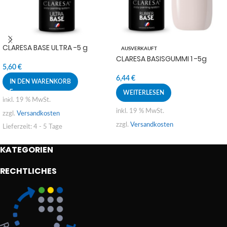
CLARESA BASE ULTRA -5 g
AUSVERKAUFT
CLARESA BASISGUMMI 1 -5g
5,60
€
6,44
€
IN DEN WARENKORB
WEITERLESEN
inkl. 19 % MwSt.
inkl. 19 % MwSt.
zzgl.
Versandkosten
zzgl.
Versandkosten
Lieferzeit:
4 - 5 Tage
KATEGORIEN
RECHTLICHES