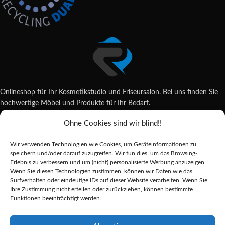
Onlineshop für Ihr Kosmetikstudio und Friseursalon. Bei uns finden Sie
hochwertige Möbel und Produkte für Ihr Bedarf.
Ohne Cookies sind wir blind!!
Wildsachsener Str. 6, 65207 Wiesbaden
06122 707589
Wir verwenden Technologien wie Cookies, um Geräteinformationen zu
shop@reda-shop.de
speichern und/oder darauf zuzugreifen. Wir tun dies, um das Browsing-
REDA SHOP - Hochwertige Studio Ausstattung
2025.
Erlebnis zu verbessern und um (nicht) personalisierte Werbung anzuzeigen.
Wenn Sie diesen Technologien zustimmen, können wir Daten wie das
Surfverhalten oder eindeutige IDs auf dieser Website verarbeiten. Wenn Sie
Ihre Zustimmung nicht erteilen oder zurückziehen, können bestimmte
Alle Preise inkl. der gesetzlichen MwSt.
Funktionen beeinträchtigt werden.
Die durchgestrichenen Preise entsprechen dem bisherigen Preis in diesem