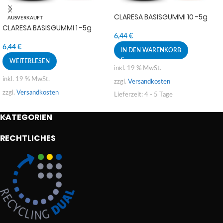
CLARESA BASISGUMMI 10 -5g
AUSVERKAUFT
CLARESA BASISGUMMI 1 -5g
6,44
€
6,44
€
IN DEN WARENKORB
WEITERLESEN
inkl. 19 % MwSt.
inkl. 19 % MwSt.
zzgl.
Versandkosten
zzgl.
Versandkosten
Lieferzeit:
4 - 5 Tage
KATEGORIEN
RECHTLICHES