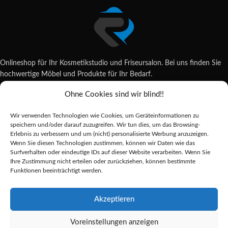
Onlineshop für Ihr Kosmetikstudio und Friseursalon. Bei uns finden Sie
hochwertige Möbel und Produkte für Ihr Bedarf.
Ohne Cookies sind wir blind!!
Wildsachsener Str. 6, 65207 Wiesbaden
06122 707589
Wir verwenden Technologien wie Cookies, um Geräteinformationen zu
shop@reda-shop.de
speichern und/oder darauf zuzugreifen. Wir tun dies, um das Browsing-
REDA SHOP - Hochwertige Studio Ausstattung
2025.
Erlebnis zu verbessern und um (nicht) personalisierte Werbung anzuzeigen.
Wenn Sie diesen Technologien zustimmen, können wir Daten wie das
Surfverhalten oder eindeutige IDs auf dieser Website verarbeiten. Wenn Sie
Ihre Zustimmung nicht erteilen oder zurückziehen, können bestimmte
Alle Preise inkl. der gesetzlichen MwSt.
Funktionen beeinträchtigt werden.
Die durchgestrichenen Preise entsprechen dem bisherigen Preis in diesem
Online-Shop.
Akzeptieren
Voreinstellungen anzeigen