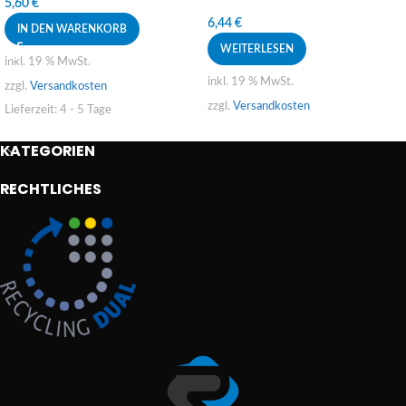
5,60
€
6,44
€
IN DEN WARENKORB
WEITERLESEN
inkl. 19 % MwSt.
inkl. 19 % MwSt.
zzgl.
Versandkosten
zzgl.
Versandkosten
Lieferzeit:
4 - 5 Tage
KATEGORIEN
RECHTLICHES