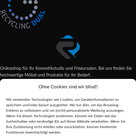
Onlineshop für Ihr Kosmetikstudio und Friseursalon. Bei uns finden Sie
hochwertige Möbel und Produkte für Ihr Bedarf.
Ohne Cookies sind wir blind!!
Wildsachsener Str. 6, 65207 Wiesbaden
06122 707589
Wir verwenden Technologien wie Cookies, um Geräteinformationen zu
shop@reda-shop.de
speichern und/oder darauf zuzugreifen. Wir tun dies, um das Browsing-
REDA SHOP - Hochwertige Studio Ausstattung
2025.
Erlebnis zu verbessern und um (nicht) personalisierte Werbung anzuzeigen.
Wenn Sie diesen Technologien zustimmen, können wir Daten wie das
Surfverhalten oder eindeutige IDs auf dieser Website verarbeiten. Wenn Sie
Ihre Zustimmung nicht erteilen oder zurückziehen, können bestimmte
Alle Preise inkl. der gesetzlichen MwSt.
Funktionen beeinträchtigt werden.