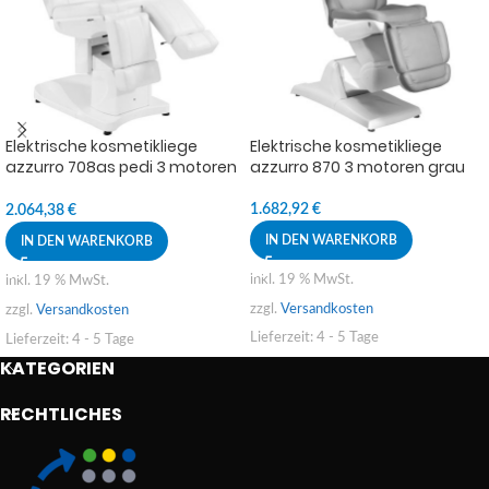
Elektrische kosmetikliege
Elektrische kosmetikliege
azzurro 708as pedi 3 motoren
azzurro 870 3 motoren grau
weiss
1.682,92
€
2.064,38
€
IN DEN WARENKORB
IN DEN WARENKORB
inkl. 19 % MwSt.
inkl. 19 % MwSt.
zzgl.
Versandkosten
zzgl.
Versandkosten
Lieferzeit:
4 - 5 Tage
Lieferzeit:
4 - 5 Tage
KATEGORIEN
RECHTLICHES