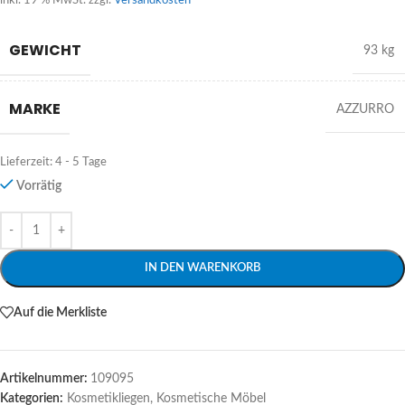
inkl. 19 % MwSt.
zzgl.
Versandkosten
GEWICHT
93 kg
MARKE
AZZURRO
Lieferzeit:
4 - 5 Tage
Vorrätig
Alternative:
IN DEN WARENKORB
Auf die Merkliste
Artikelnummer:
109095
Kategorien:
Kosmetikliegen
,
Kosmetische Möbel