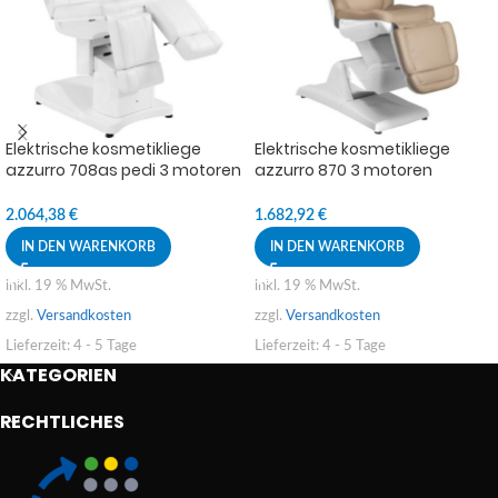
Elektrische kosmetikliege
Elektrische kosmetikliege
azzurro 708as pedi 3 motoren
azzurro 870 3 motoren
weiss
cappuccino
2.064,38
€
1.682,92
€
IN DEN WARENKORB
IN DEN WARENKORB
inkl. 19 % MwSt.
inkl. 19 % MwSt.
zzgl.
Versandkosten
zzgl.
Versandkosten
Lieferzeit:
4 - 5 Tage
Lieferzeit:
4 - 5 Tage
KATEGORIEN
RECHTLICHES