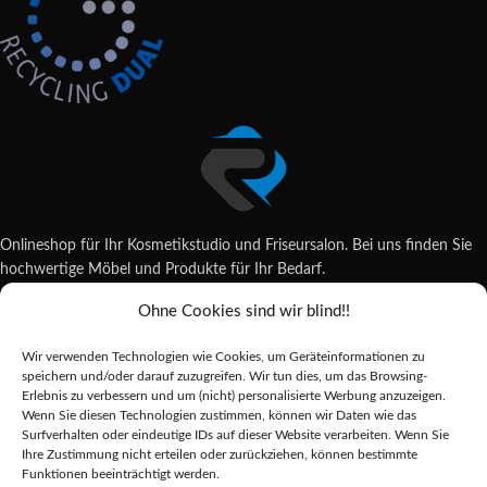
Onlineshop für Ihr Kosmetikstudio und Friseursalon. Bei uns finden Sie
hochwertige Möbel und Produkte für Ihr Bedarf.
Ohne Cookies sind wir blind!!
Wildsachsener Str. 6, 65207 Wiesbaden
06122 707589
Wir verwenden Technologien wie Cookies, um Geräteinformationen zu
shop@reda-shop.de
speichern und/oder darauf zuzugreifen. Wir tun dies, um das Browsing-
REDA SHOP - Hochwertige Studio Ausstattung
2025.
Erlebnis zu verbessern und um (nicht) personalisierte Werbung anzuzeigen.
Wenn Sie diesen Technologien zustimmen, können wir Daten wie das
Surfverhalten oder eindeutige IDs auf dieser Website verarbeiten. Wenn Sie
Ihre Zustimmung nicht erteilen oder zurückziehen, können bestimmte
Alle Preise inkl. der gesetzlichen MwSt.
Funktionen beeinträchtigt werden.