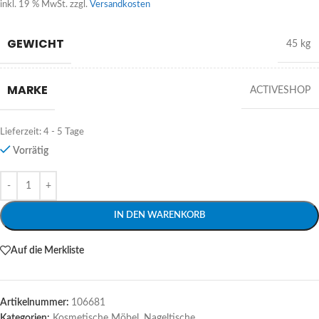
inkl. 19 % MwSt.
zzgl.
Versandkosten
GEWICHT
45 kg
MARKE
ACTIVESHOP
Lieferzeit:
4 - 5 Tage
Vorrätig
Alternative:
IN DEN WARENKORB
Auf die Merkliste
Artikelnummer:
106681
Kategorien:
Kosmetische Möbel
,
Nageltische