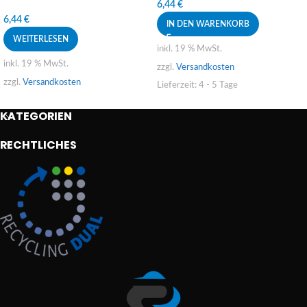
6,44
€
6,44
€
IN DEN WARENKORB
WEITERLESEN
inkl. 19 % MwSt.
inkl. 19 % MwSt.
zzgl.
Versandkosten
zzgl.
Versandkosten
Lieferzeit:
4 - 5 Tage
KATEGORIEN
RECHTLICHES