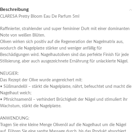
Beschreibung
CLARESA Pretty Bloom Eau De Parfum 5ml
Raffinierter, strahlender und super femininer Duft mit einer dominanten
Note von weißen Blüten.
Oliven wirken sich positiv auf die Regeneration der Nagelmatrix aus,
wodurch die Nagelplatte stärker und weniger anfällig für
Beschädigungen wird. Nagelhautoliven sind das perfekte Finish für jede
Stilisierung, aber auch ausgezeichnete Ernährung für unlackierte Nägel.
NEUGIER:
Das Rezept der Olive wurde angereichert mit:
• Süßmandelöl – stärkt die Nagelplatte, nährt, befeuchtet und macht die
Nagelhaut weich;
• Pfirsichsamenöl – verhindert Brüchigkeit der Nägel und stimuliert ihr
Wachstum, stärkt die Nagelplatte.
ANWENDUNG:
Tragen Sie eine kleine Menge Olivenöl auf die Nagelhaut um die Nägel
auf. Führen Sie eine sanfte Massage durch, bis das Produkt absorbiert