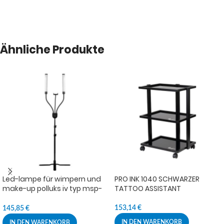
Ähnliche Produkte
Led-lampe für wimpern und
PRO INK 1040 SCHWARZER
make-up polluks iv typ msp-
TATTOO ASSISTANT
mj-02 black edition mit
fernbedienung
153,14
€
145,85
€
IN DEN WARENKORB
IN DEN WARENKORB