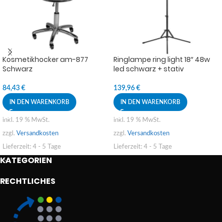
Kosmetikhocker am-877
Ringlampe ring light 18″ 48w
Schwarz
led schwarz + stativ
84,43
€
139,96
€
IN DEN WARENKORB
IN DEN WARENKORB
inkl. 19 % MwSt.
inkl. 19 % MwSt.
zzgl.
Versandkosten
zzgl.
Versandkosten
Lieferzeit:
4 - 5 Tage
Lieferzeit:
4 - 5 Tage
KATEGORIEN
RECHTLICHES