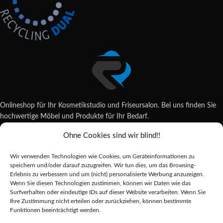
Onlineshop für Ihr Kosmetikstudio und Friseursalon. Bei uns finden Sie
hochwertige Möbel und Produkte für Ihr Bedarf.
Ohne Cookies sind wir blind!!
Wildsachsener Str. 6, 65207 Wiesbaden
06122 707589
Wir verwenden Technologien wie Cookies, um Geräteinformationen zu
shop@reda-shop.de
speichern und/oder darauf zuzugreifen. Wir tun dies, um das Browsing-
REDA SHOP - Hochwertige Studio Ausstattung
2025.
Erlebnis zu verbessern und um (nicht) personalisierte Werbung anzuzeigen.
Wenn Sie diesen Technologien zustimmen, können wir Daten wie das
Surfverhalten oder eindeutige IDs auf dieser Website verarbeiten. Wenn Sie
Ihre Zustimmung nicht erteilen oder zurückziehen, können bestimmte
Alle Preise inkl. der gesetzlichen MwSt.
Funktionen beeinträchtigt werden.