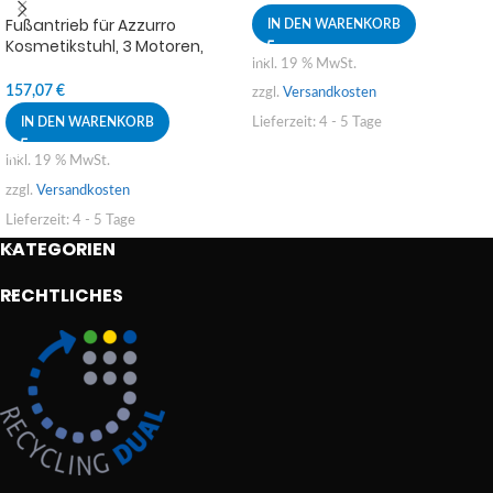
Fußantrieb für Azzurro
IN DEN WARENKORB
Kosmetikstuhl, 3 Motoren,
Bogen
inkl. 19 % MwSt.
157,07
€
zzgl.
Versandkosten
IN DEN WARENKORB
Lieferzeit:
4 - 5 Tage
inkl. 19 % MwSt.
zzgl.
Versandkosten
Lieferzeit:
4 - 5 Tage
KATEGORIEN
RECHTLICHES