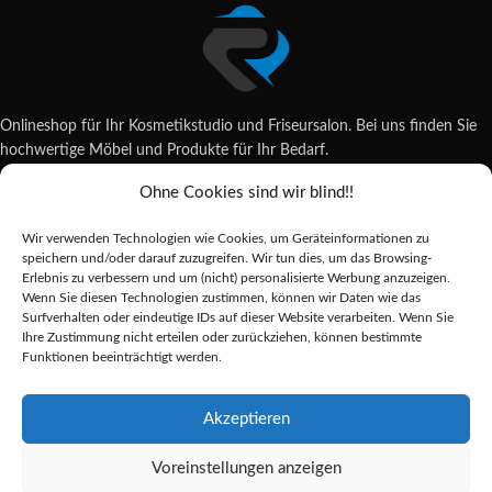
Onlineshop für Ihr Kosmetikstudio und Friseursalon. Bei uns finden Sie
hochwertige Möbel und Produkte für Ihr Bedarf.
Ohne Cookies sind wir blind!!
Wildsachsener Str. 6, 65207 Wiesbaden
06122 707589
Wir verwenden Technologien wie Cookies, um Geräteinformationen zu
shop@reda-shop.de
speichern und/oder darauf zuzugreifen. Wir tun dies, um das Browsing-
REDA SHOP - Hochwertige Studio Ausstattung
2025.
Erlebnis zu verbessern und um (nicht) personalisierte Werbung anzuzeigen.
Wenn Sie diesen Technologien zustimmen, können wir Daten wie das
Surfverhalten oder eindeutige IDs auf dieser Website verarbeiten. Wenn Sie
Ihre Zustimmung nicht erteilen oder zurückziehen, können bestimmte
Alle Preise inkl. der gesetzlichen MwSt.
Funktionen beeinträchtigt werden.
Die durchgestrichenen Preise entsprechen dem bisherigen Preis in diesem
Online-Shop.
Akzeptieren
Voreinstellungen anzeigen
Vapozon-