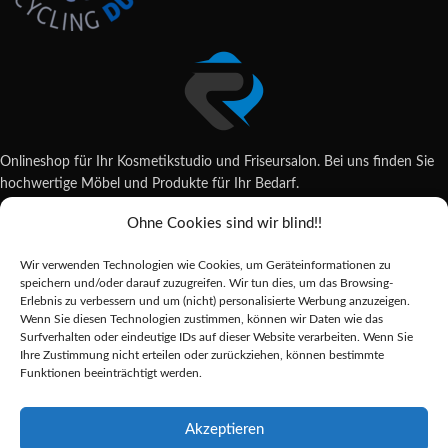
Onlineshop für Ihr Kosmetikstudio und Friseursalon. Bei uns finden Sie
hochwertige Möbel und Produkte für Ihr Bedarf.
Ohne Cookies sind wir blind!!
Wildsachsener Str. 6, 65207 Wiesbaden
06122 707589
Wir verwenden Technologien wie Cookies, um Geräteinformationen zu
shop@reda-shop.de
speichern und/oder darauf zuzugreifen. Wir tun dies, um das Browsing-
REDA SHOP - Hochwertige Studio Ausstattung
2025.
Erlebnis zu verbessern und um (nicht) personalisierte Werbung anzuzeigen.
Wenn Sie diesen Technologien zustimmen, können wir Daten wie das
Surfverhalten oder eindeutige IDs auf dieser Website verarbeiten. Wenn Sie
Ihre Zustimmung nicht erteilen oder zurückziehen, können bestimmte
Alle Preise inkl. der gesetzlichen MwSt.
Funktionen beeinträchtigt werden.
Die durchgestrichenen Preise entsprechen dem bisherigen Preis in diesem
Online-Shop.
Akzeptieren