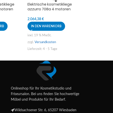
etikliege
Elektrische kosmetikliege
Fussbadewanne
motoren
azzurro 708a 4 motoren
massagefunkti
weiss
252,43
€
2.064,38
€
IN DEN WAREN
ORB
IN DEN WARENKORB
inkl. 19 % MwSt.
inkl. 19 % MwSt.
zzgl.
Versandkoste
zzgl.
Versandkosten
Lieferzeit:
4 - 5 Ta
Lieferzeit:
4 - 5 Tage
Onlineshop für Ihr Kosmetikstudio und
Friseursalon. Bei uns finden Sie hochwertige
Möbel und Produkte für Ihr Bedarf.
Wildsachsener Str. 6, 65207 Wiesbaden