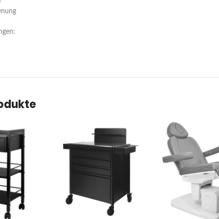
m
ienung
ngen:
rodukte