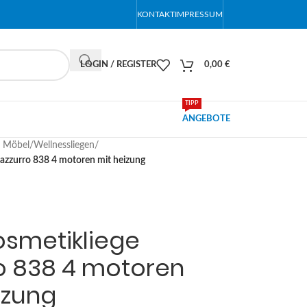
KONTAKT
IMPRESSUM
LOGIN / REGISTER
0,00
€
TIPP
ANGEBOTE
e Möbel
/
Wellnessliegen
/
 azzurro 838 4 motoren mit heizung
smetikliege
o 838 4 motoren
izung