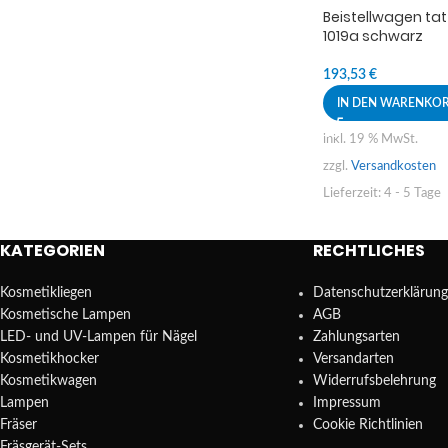
Beistellwagen tat
1019a schwarz
193,53
€
IN DEN WARENKO
inkl. 19 % MwSt.
zzgl.
Versandkosten
Lieferzeit:
4 - 5 Tage
KATEGORIEN
RECHTLICHES
Kosmetikliegen
Datenschutzerklärung
Kosmetische Lampen
AGB
LED- und UV-Lampen für Nägel
Zahlungsarten
Kosmetikhocker
Versandarten
Kosmetikwagen
Widerrufsbelehrung
Lampen
Impressum
Fräser
Cookie Richtlinien
Fräsgerät-Sets