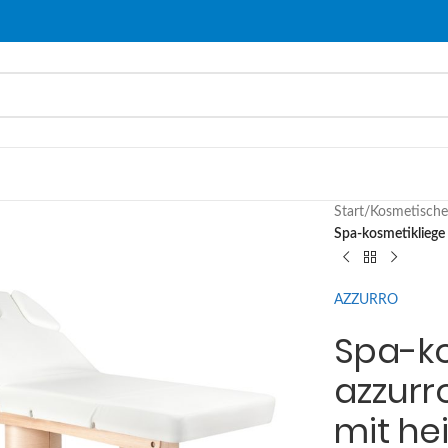
Start
/
Kosmetisch
Spa-kosmetikliege
AZZURRO
Spa-ko
azzurr
mit he