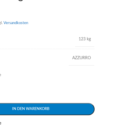
gl.
Versandkosten
123 kg
AZZURRO
e
IN DEN WARENKORB
e