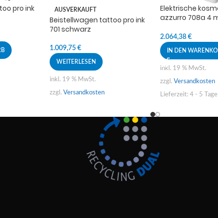
too pro ink
Elektrische kosm
AUSVERKAUFT
azzurro 708a 4 
Beistellwagen tattoo pro ink
grau
701 schwarz
2.064,38
€
1.009,75
€
RB
IN DEN WARENK
WEITERLESEN
inkl. 19 % MwSt.
inkl. 19 % MwSt.
zzgl.
Versandkosten
zzgl.
Versandkosten
Lieferzeit:
4 - 5 Tage