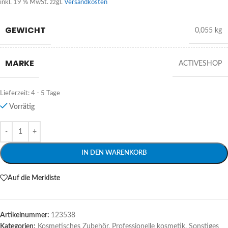
inkl. 19 % MwSt.
zzgl.
Versandkosten
GEWICHT
0,055 kg
MARKE
ACTIVESHOP
Lieferzeit:
4 - 5 Tage
Vorrätig
Alternative:
IN DEN WARENKORB
Auf die Merkliste
Artikelnummer:
123538
Kategorien:
Kosmetisches Zubehör
,
Professionelle kosmetik
,
Sonstiges