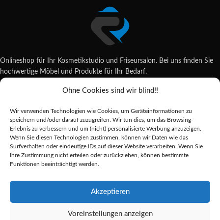
Onlineshop für Ihr Kosmetikstudio und Friseursalon. Bei uns finden Sie
hochwertige Möbel und Produkte für Ihr Bedarf.
Ohne Cookies sind wir blind!!
Wildsachsener Str. 6, 65207 Wiesbaden
06122 707589
Wir verwenden Technologien wie Cookies, um Geräteinformationen zu
shop@reda-shop.de
speichern und/oder darauf zuzugreifen. Wir tun dies, um das Browsing-
REDA SHOP - Hochwertige Studio Ausstattung
2025.
Erlebnis zu verbessern und um (nicht) personalisierte Werbung anzuzeigen.
Wenn Sie diesen Technologien zustimmen, können wir Daten wie das
Surfverhalten oder eindeutige IDs auf dieser Website verarbeiten. Wenn Sie
Ihre Zustimmung nicht erteilen oder zurückziehen, können bestimmte
Alle Preise inkl. der gesetzlichen MwSt.
Funktionen beeinträchtigt werden.
Die durchgestrichenen Preise entsprechen dem bisherigen Preis in diesem
Online-Shop.
Akzeptieren
Voreinstellungen anzeigen