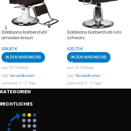
Gabbiano barberstuhl
Gabbiano barberstuhl rufo
amadeo braun
schwarz
504,87
€
420,73
€
IN DEN WARENKORB
IN DEN WARENKORB
inkl. 19 % MwSt.
inkl. 19 % MwSt.
zzgl.
Versandkosten
zzgl.
Versandkosten
Lieferzeit:
4 - 5 Tage
Lieferzeit:
4 - 5 Tage
KATEGORIEN
RECHTLICHES