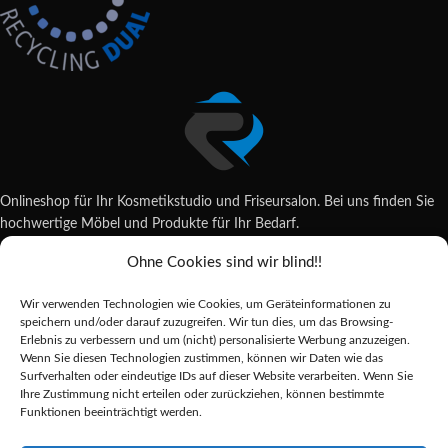
Onlineshop für Ihr Kosmetikstudio und Friseursalon. Bei uns finden Sie
hochwertige Möbel und Produkte für Ihr Bedarf.
Ohne Cookies sind wir blind!!
Wildsachsener Str. 6, 65207 Wiesbaden
06122 707589
Wir verwenden Technologien wie Cookies, um Geräteinformationen zu
shop@reda-shop.de
speichern und/oder darauf zuzugreifen. Wir tun dies, um das Browsing-
REDA SHOP - Hochwertige Studio Ausstattung
2025.
Erlebnis zu verbessern und um (nicht) personalisierte Werbung anzuzeigen.
Wenn Sie diesen Technologien zustimmen, können wir Daten wie das
Surfverhalten oder eindeutige IDs auf dieser Website verarbeiten. Wenn Sie
Ihre Zustimmung nicht erteilen oder zurückziehen, können bestimmte
Alle Preise inkl. der gesetzlichen MwSt.
Funktionen beeinträchtigt werden.
Die durchgestrichenen Preise entsprechen dem bisherigen Preis in diesem