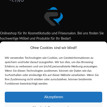
Onlineshop für Ihr Kosmetikstudio und Friseursalon. Bei uns finden Sie
hochwertige Möbel und Produkte für Ihr Bedarf.
Ohne Cookies sind wir blind!!
Wildsachsener Str. 6, 65207 Wiesbaden
06122 707589
Wir verwenden Technologien wie Cookies, um Geräteinformationen zu
shop@reda-shop.de
speichern und/oder darauf zuzugreifen. Wir tun dies, um das Browsing-
REDA SHOP - Hochwertige Studio Ausstattung
2025.
Erlebnis zu verbessern und um (nicht) personalisierte Werbung anzuzeigen.
Wenn Sie diesen Technologien zustimmen, können wir Daten wie das
Surfverhalten oder eindeutige IDs auf dieser Website verarbeiten. Wenn Sie
Ihre Zustimmung nicht erteilen oder zurückziehen, können bestimmte
Alle Preise inkl. der gesetzlichen MwSt.
Funktionen beeinträchtigt werden.
Die durchgestrichenen Preise entsprechen dem bisherigen Preis in diesem
Online-Shop.
Akzeptieren