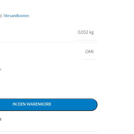
gl.
Versandkosten
0,052 kg
OMI
e
IN DEN WARENKORB
e