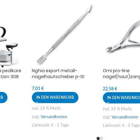
a pediküre
Nghia export metall-
Omi pro-line
tion 308
nagelhautschieber p-10
nagel(haut)zang
acrylic nail nippe
jaw16/6mm lap jo
7,01
€
22,58
€
RB
IN DEN WARENKORB
IN DEN WARENK
inkl. 19 % MwSt.
inkl. 19 % MwSt.
zzgl.
Versandkosten
zzgl.
Versandkosten
Lieferzeit:
4 - 5 Tage
Lieferzeit:
4 - 5 Tage