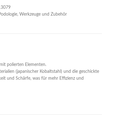
13079
Podologie
,
Werkzeuge und Zubehör
 mit polierten Elementen.
rialien (japanischer Kobaltstahl) und die geschickte
keit und Schärfe, was für mehr Effizienz und