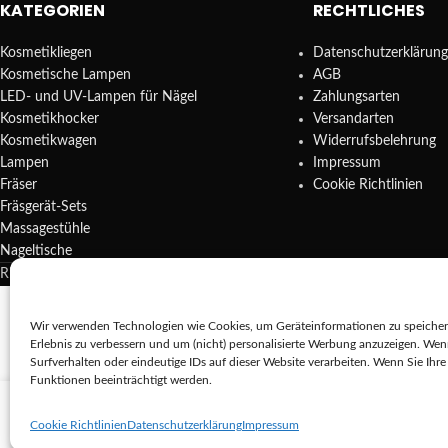
KATEGORIEN
RECHTLICHES
Kosmetikliegen
Datenschutzerklärung
Kosmetische Lampen
AGB
LED- und UV-Lampen für Nägel
Zahlungsarten
Kosmetikhocker
Versandarten
Kosmetikwagen
Widerrufsbelehrung
Lampen
Impressum
Fräser
Cookie Richtlinien
Fräsgerät-Sets
Massagestühle
Nageltische
REDA SHOP - Hochwertige Studio Ausstattung
2025.
Wir verwenden Technologien wie Cookies, um Geräteinformationen zu speichern
Erlebnis zu verbessern und um (nicht) personalisierte Werbung anzuzeigen. We
Die 
Surfverhalten oder eindeutige IDs auf dieser Website verarbeiten. Wenn Sie Ih
Funktionen beeinträchtigt werden.
Omi pro-line nagelhautschieber p2
Cookie Richtlinien
Datenschutzerklärung
Impressum
8,98
€
Vorrätig