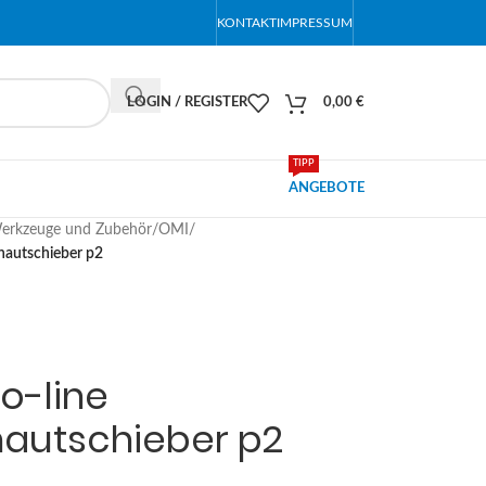
KONTAKT
IMPRESSUM
LOGIN / REGISTER
0,00
€
TIPP
ANGEBOTE
erkzeuge und Zubehör
/
OMI
/
lhautschieber p2
o-line
autschieber p2