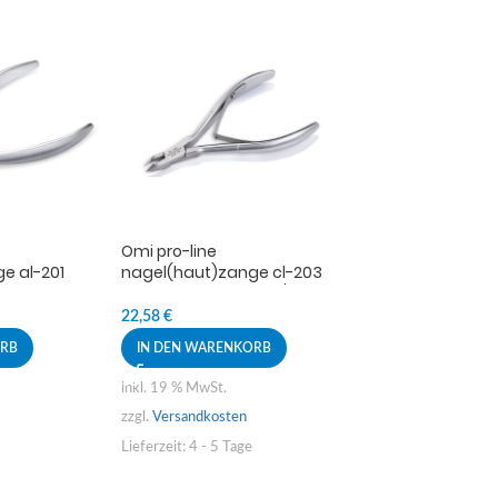
Omi pro-line
Snippex nagel
e al-201
nagel(haut)zange cl-203
12cm / 4mm
rs
cuticle nippers jaw12/4mm
int
lap joint
8,14
€
22,58
€
IN DEN WAREN
ORB
IN DEN WARENKORB
inkl. 19 % MwSt.
inkl. 19 % MwSt.
zzgl.
Versandkoste
zzgl.
Versandkosten
Lieferzeit:
4 - 5 Ta
Lieferzeit:
4 - 5 Tage