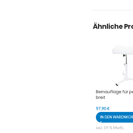
Ähnliche P
Beinauflage für p
breit
97,90
€
IN DEN WARENKO
inkl. 19 % MwSt.