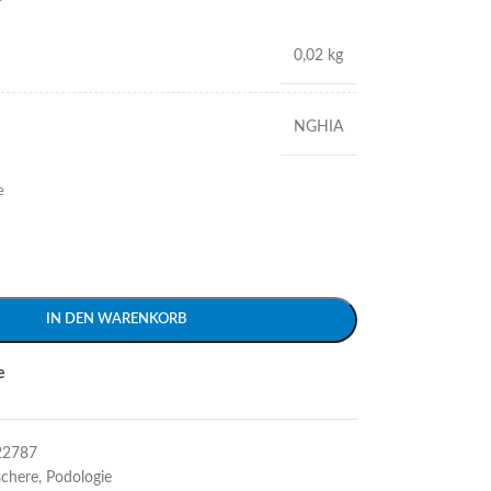
0,02 kg
NGHIA
e
IN DEN WARENKORB
e
22787
schere
,
Podologie