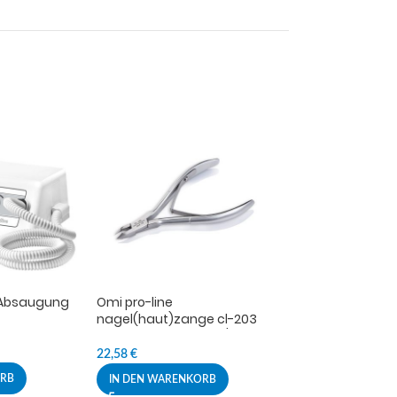
 Absaugung
Omi pro-line
Snippex nagel
nagel(haut)zange cl-203
9cm / 5mm
cuticle nippers jaw12/4mm
lap joint
7,58
€
22,58
€
ORB
IN DEN WAREN
IN DEN WARENKORB