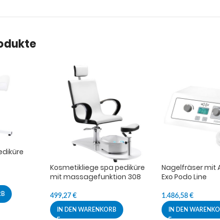
rodukte
ediküre
Kosmetikliege spa pediküre
Nagelfräser mit
mit massagefunktion 308
Exo Podo Line
RB
499,27
€
1.486,58
€
IN DEN WARENKORB
IN DEN WARENK