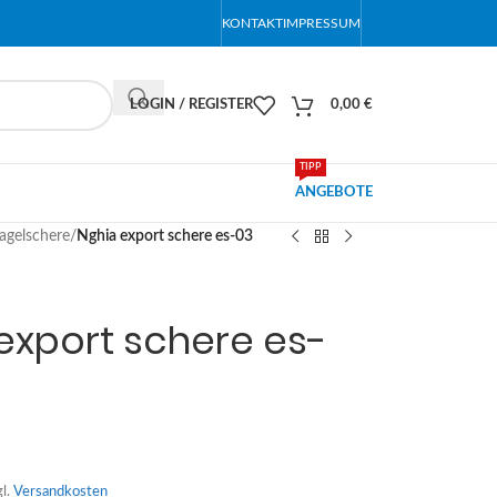
KONTAKT
IMPRESSUM
LOGIN / REGISTER
0,00
€
TIPP
ANGEBOTE
agelschere
/
Nghia export schere es-03
export schere es-
gl.
Versandkosten