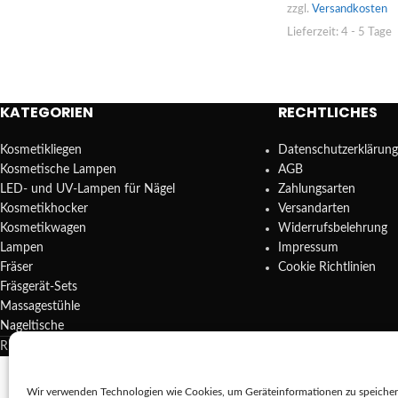
zzgl.
Versandkosten
Lieferzeit:
4 - 5 Tage
KATEGORIEN
RECHTLICHES
Kosmetikliegen
Datenschutzerklärung
Kosmetische Lampen
AGB
LED- und UV-Lampen für Nägel
Zahlungsarten
Kosmetikhocker
Versandarten
Kosmetikwagen
Widerrufsbelehrung
Lampen
Impressum
Fräser
Cookie Richtlinien
Fräsgerät-Sets
Massagestühle
Nageltische
REDA SHOP - Hochwertige Studio Ausstattung
2025.
Wir verwenden Technologien wie Cookies, um Geräteinformationen zu speichern