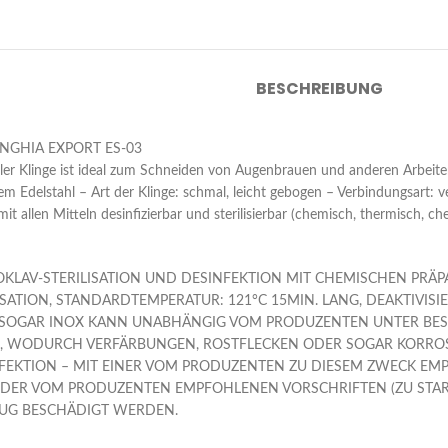
BESCHREIBUNG
re NGHIA EXPORT ES-03
er Klinge ist ideal zum Schneiden von Augenbrauen und anderen Arbeite
rtem Edelstahl – Art der Klinge: schmal, leicht gebogen – Verbindungsart:
it allen Mitteln desinfizierbar und sterilisierbar (chemisch, thermisch, 
OKLAV-STERILISATION UND DESINFEKTION MIT CHEMISCHEN PRÄP
ISATION, STANDARDTEMPERATUR: 121°C 15MIN. LANG, DEAKTIVISI
L, SOGAR INOX KANN UNABHÄNGIG VOM PRODUZENTEN UNTER B
, WODURCH VERFÄRBUNGEN, ROSTFLECKEN ODER SOGAR KORRO
FEKTION – MIT EINER VOM PRODUZENTEN ZU DIESEM ZWECK EMPF
DER VOM PRODUZENTEN EMPFOHLENEN VORSCHRIFTEN (ZU STARKE
UG BESCHÄDIGT WERDEN.