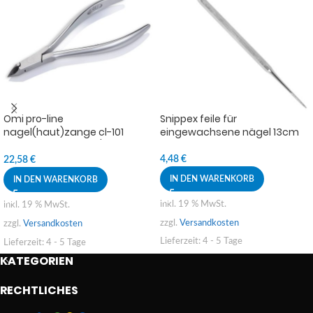
Omi pro-line
Snippex feile für
nagel(haut)zange cl-101
eingewachsene nägel 13cm
cuticle nipper jaw12/4mm lap
joint
4,48
€
22,58
€
IN DEN WARENKORB
IN DEN WARENKORB
inkl. 19 % MwSt.
inkl. 19 % MwSt.
zzgl.
Versandkosten
zzgl.
Versandkosten
Lieferzeit:
4 - 5 Tage
Lieferzeit:
4 - 5 Tage
KATEGORIEN
RECHTLICHES