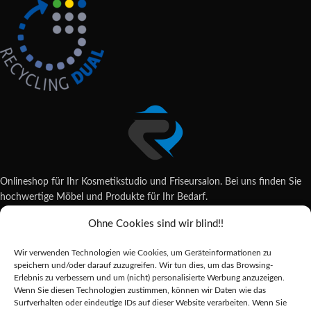
Onlineshop für Ihr Kosmetikstudio und Friseursalon. Bei uns finden Sie
hochwertige Möbel und Produkte für Ihr Bedarf.
Ohne Cookies sind wir blind!!
Wildsachsener Str. 6, 65207 Wiesbaden
06122 707589
Wir verwenden Technologien wie Cookies, um Geräteinformationen zu
shop@reda-shop.de
speichern und/oder darauf zuzugreifen. Wir tun dies, um das Browsing-
REDA SHOP - Hochwertige Studio Ausstattung
2025.
Erlebnis zu verbessern und um (nicht) personalisierte Werbung anzuzeigen.
Wenn Sie diesen Technologien zustimmen, können wir Daten wie das
Surfverhalten oder eindeutige IDs auf dieser Website verarbeiten. Wenn Sie