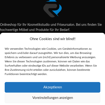
Onlineshop für Ihr Kosmetikstudio und Friseursalon. Bei uns finden Sie
hochwertige Möbel und Produkte für Ihr Bedarf.
Ohne Cookies sind wir blind!!
Wildsachsener Str. 6, 65207 Wiesbaden
06122 707589
Wir verwenden Technologien wie Cookies, um Geräteinformationen zu
shop@reda-shop.de
speichern und/oder darauf zuzugreifen. Wir tun dies, um das Browsing-
REDA SHOP - Hochwertige Studio Ausstattung
2025.
Erlebnis zu verbessern und um (nicht) personalisierte Werbung anzuzeigen.
Wenn Sie diesen Technologien zustimmen, können wir Daten wie das
Surfverhalten oder eindeutige IDs auf dieser Website verarbeiten. Wenn Sie
Ihre Zustimmung nicht erteilen oder zurückziehen, können bestimmte
Alle Preise inkl. der gesetzlichen MwSt.
Funktionen beeinträchtigt werden.
Die durchgestrichenen Preise entsprechen dem bisherigen Preis in diesem
Online-Shop.
Akzeptieren
FRÄSER
EXO PRO
Voreinstellungen anzeigen
DIAMANT
Alternative: