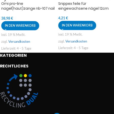
Omi pro-line
Snippex feile für
nagel(haut)zange nb-107 nail
eingewachsene nägel 12cm
nippers box joint
4,21
€
38,98
€
IN DEN WARENKORB
IN DEN WARENKORB
inkl. 19 % MwSt.
inkl. 19 % MwSt.
zzgl.
Versandkosten
zzgl.
Versandkosten
Lieferzeit:
4 - 5 Tage
Lieferzeit:
4 - 5 Tage
KATEGORIEN
RECHTLICHES