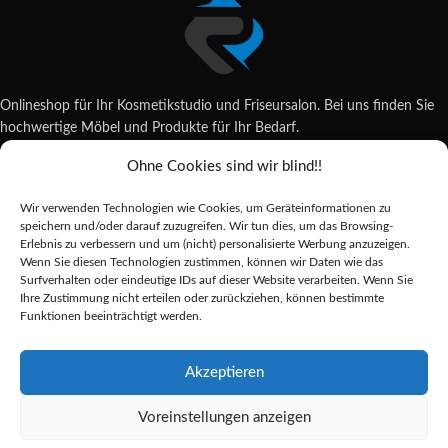
Onlineshop für Ihr Kosmetikstudio und Friseursalon. Bei uns finden Sie
hochwertige Möbel und Produkte für Ihr Bedarf.
Ohne Cookies sind wir blind!!
Wildsachsener Str. 6, 65207 Wiesbaden
06122 707589
Wir verwenden Technologien wie Cookies, um Geräteinformationen zu
shop@reda-shop.de
speichern und/oder darauf zuzugreifen. Wir tun dies, um das Browsing-
REDA SHOP - Hochwertige Studio Ausstattung
2025.
Erlebnis zu verbessern und um (nicht) personalisierte Werbung anzuzeigen.
Wenn Sie diesen Technologien zustimmen, können wir Daten wie das
Surfverhalten oder eindeutige IDs auf dieser Website verarbeiten. Wenn Sie
Ihre Zustimmung nicht erteilen oder zurückziehen, können bestimmte
Alle Preise inkl. der gesetzlichen MwSt.
Funktionen beeinträchtigt werden.
Die durchgestrichenen Preise entsprechen dem bisherigen Preis in diesem
Online-Shop.
Akzeptieren
Voreinstellungen anzeigen
EXO KERAMIK
SCHNEIDWALZE
Alternative: