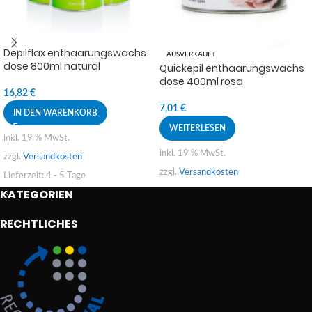
Depilflax enthaarungswachs
AUSVERKAUFT
dose 800ml natural
Quickepil enthaarungswachs
dose 400ml rosa
16,82
€
7,01
€
IN DEN WARENKORB
WEITERLESEN
inkl. 19 % MwSt.
inkl. 19 % MwSt.
zzgl.
Versandkosten
zzgl.
Versandkosten
Lieferzeit:
4 - 5 Tage
KATEGORIEN
RECHTLICHES