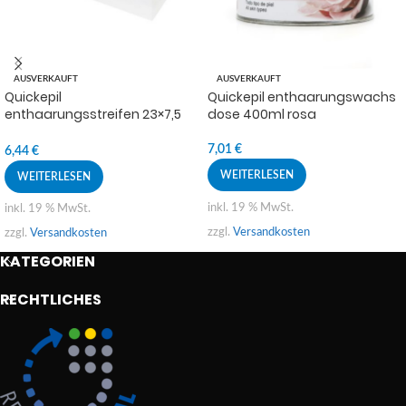
AUSVERKAUFT
AUSVERKAUFT
Quickepil
Quickepil enthaarungswachs
enthaarungsstreifen 23×7,5
dose 400ml rosa
cm 200 st.
7,01
€
6,44
€
WEITERLESEN
WEITERLESEN
inkl. 19 % MwSt.
inkl. 19 % MwSt.
zzgl.
Versandkosten
zzgl.
Versandkosten
KATEGORIEN
RECHTLICHES