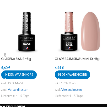
CLARESA BASIS -5g
CLARESA BASISGUMMI 10 -5g
5,60
€
6,44
€
IN DEN WARENKORB
IN DEN WARENKORB
inkl. 19 % MwSt.
inkl. 19 % MwSt.
zzgl.
Versandkosten
zzgl.
Versandkosten
Lieferzeit:
4 - 5 Tage
Lieferzeit:
4 - 5 Tage
KATEGORIEN