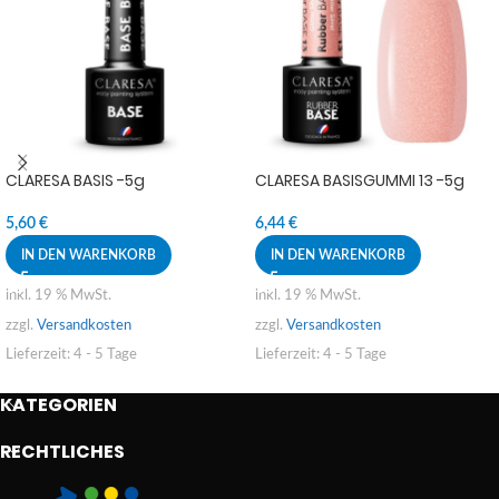
CLARESA BASIS -5g
CLARESA BASISGUMMI 13 -5g
5,60
€
6,44
€
IN DEN WARENKORB
IN DEN WARENKORB
inkl. 19 % MwSt.
inkl. 19 % MwSt.
zzgl.
Versandkosten
zzgl.
Versandkosten
Lieferzeit:
4 - 5 Tage
Lieferzeit:
4 - 5 Tage
KATEGORIEN
RECHTLICHES