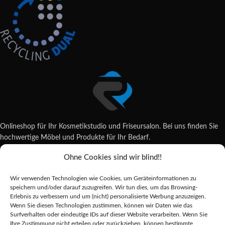
Onlineshop für Ihr Kosmetikstudio und Friseursalon. Bei uns finden Sie
hochwertige Möbel und Produkte für Ihr Bedarf.
Ohne Cookies sind wir blind!!
Wildsachsener Str. 6, 65207 Wiesbaden
06122 707589
Wir verwenden Technologien wie Cookies, um Geräteinformationen zu
shop@reda-shop.de
speichern und/oder darauf zuzugreifen. Wir tun dies, um das Browsing-
REDA SHOP - Hochwertige Studio Ausstattung
2025.
Erlebnis zu verbessern und um (nicht) personalisierte Werbung anzuzeigen.
Wenn Sie diesen Technologien zustimmen, können wir Daten wie das
Surfverhalten oder eindeutige IDs auf dieser Website verarbeiten. Wenn Sie
Ihre Zustimmung nicht erteilen oder zurückziehen, können bestimmte