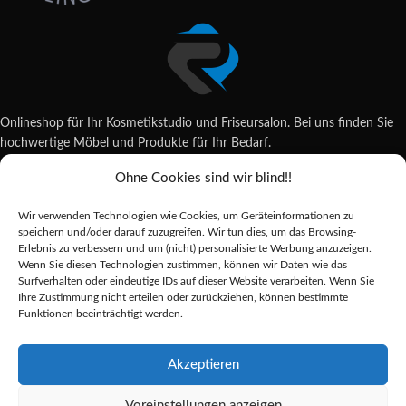
Onlineshop für Ihr Kosmetikstudio und Friseursalon. Bei uns finden Sie
hochwertige Möbel und Produkte für Ihr Bedarf.
Ohne Cookies sind wir blind!!
Wildsachsener Str. 6, 65207 Wiesbaden
06122 707589
Wir verwenden Technologien wie Cookies, um Geräteinformationen zu
shop@reda-shop.de
speichern und/oder darauf zuzugreifen. Wir tun dies, um das Browsing-
REDA SHOP - Hochwertige Studio Ausstattung
2025.
Erlebnis zu verbessern und um (nicht) personalisierte Werbung anzuzeigen.
Wenn Sie diesen Technologien zustimmen, können wir Daten wie das
Surfverhalten oder eindeutige IDs auf dieser Website verarbeiten. Wenn Sie
Ihre Zustimmung nicht erteilen oder zurückziehen, können bestimmte
Alle Preise inkl. der gesetzlichen MwSt.
Funktionen beeinträchtigt werden.
Die durchgestrichenen Preise entsprechen dem bisherigen Preis in diesem
Online-Shop.
Akzeptieren
Voreinstellungen anzeigen