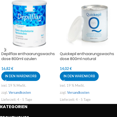
Depilflax enthaarungswachs
Quickepil enthaarungswachs
dose 800ml azulen
dose 800ml natural
16,82
€
14,02
€
IN DEN WARENKORB
IN DEN WARENKORB
inkl. 19 % MwSt.
inkl. 19 % MwSt.
zzgl.
Versandkosten
zzgl.
Versandkosten
Lieferzeit:
4 - 5 Tage
Lieferzeit:
4 - 5 Tage
KATEGORIEN