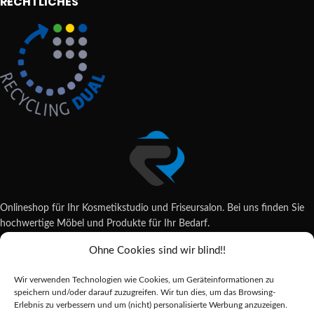
RECHTLICHES
Onlineshop für Ihr Kosmetikstudio und Friseursalon. Bei uns finden Sie
hochwertige Möbel und Produkte für Ihr Bedarf.
Ohne Cookies sind wir blind!!
Wildsachsener Str. 6, 65207 Wiesbaden
06122 707589
Wir verwenden Technologien wie Cookies, um Geräteinformationen zu
shop@reda-shop.de
speichern und/oder darauf zuzugreifen. Wir tun dies, um das Browsing-
REDA SHOP - Hochwertige Studio Ausstattung
2025.
Erlebnis zu verbessern und um (nicht) personalisierte Werbung anzuzeigen.