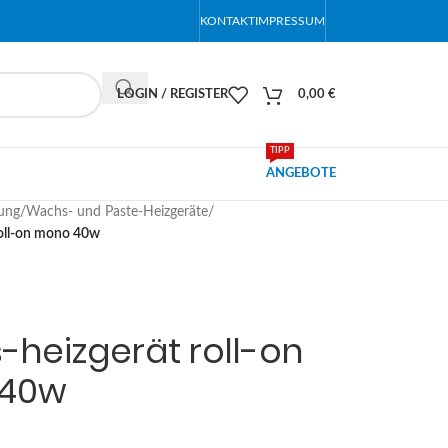
KONTAKT
IMPRESSUM
LOGIN / REGISTER
0,00
€
TIPP
ANGEBOTE
ung
/
Wachs- und Paste-Heizgeräte
/
roll-on mono 40w
heizgerät roll-on
40w