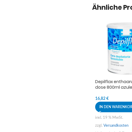
Ähnliche P
Depilflax entha
dose 800ml azul
16,82
€
IN DEN WARENKO
inkl. 19 % MwSt.
zzgl.
Versandkosten