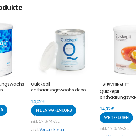
rodukte
arungswachs
Quickepil
AUSVERKAUFT
en
enthaarungswachs dose
Quickepil
800ml natural
enthaarungswa
800ml zink-arga
14,02
€
14,02
€
RB
IN DEN WARENKORB
WEITERLESEN
inkl. 19 % MwSt.
inkl. 19 % MwSt.
zzgl.
Versandkosten