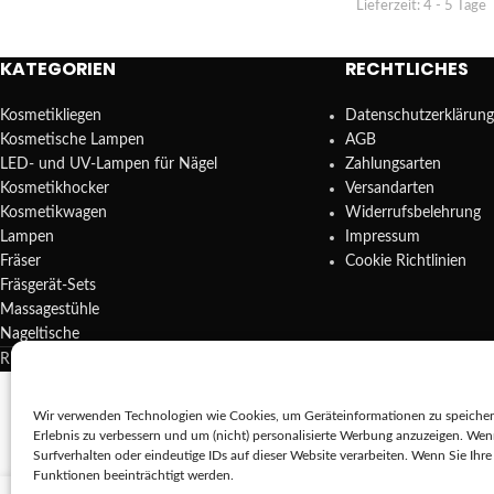
Lieferzeit:
4 - 5 Tage
KATEGORIEN
RECHTLICHES
Kosmetikliegen
Datenschutzerklärung
Kosmetische Lampen
AGB
LED- und UV-Lampen für Nägel
Zahlungsarten
Kosmetikhocker
Versandarten
Kosmetikwagen
Widerrufsbelehrung
Lampen
Impressum
Fräser
Cookie Richtlinien
Fräsgerät-Sets
Massagestühle
Nageltische
REDA SHOP - Hochwertige Studio Ausstattung
2025.
Wir verwenden Technologien wie Cookies, um Geräteinformationen zu speichern
Erlebnis zu verbessern und um (nicht) personalisierte Werbung anzuzeigen. We
Die 
Surfverhalten oder eindeutige IDs auf dieser Website verarbeiten. Wenn Sie Ih
Funktionen beeinträchtigt werden.