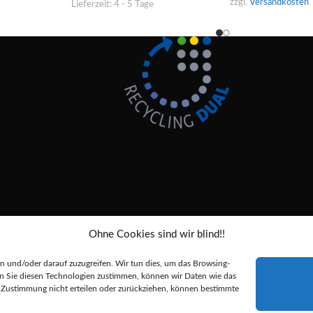
zzgl.
Versandkosten
Lieferzeit:
4 - 5 Tage
Ohne Cookies sind wir blind!!
Alle Preise inkl. der gesetzlichen MwSt.
 und/oder darauf zuzugreifen. Wir tun dies, um das Browsing-
nn Sie diesen Technologien zustimmen, können wir Daten wie das
durchgestrichenen Preise entsprechen dem bisherigen Preis in diesem Online-
re Zustimmung nicht erteilen oder zurückziehen, können bestimmte