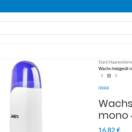
Start
/
Haarentfern
Wachs-heizgerät 
IWAX
Wachs-
mono 
16,82
€