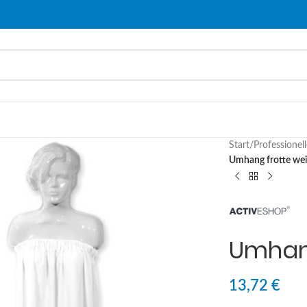
Start
/
Professionel
Umhang frotte weis
Umhang
13,72
€