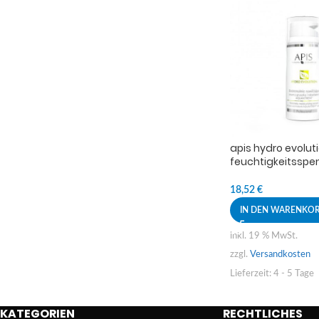
apis hydro evolut
feuchtigkeitssp
Serum mit Birnen
Rhabarber aquax
18,52
€
100ml
IN DEN WARENKO
inkl. 19 % MwSt.
zzgl.
Versandkosten
Lieferzeit:
4 - 5 Tage
KATEGORIEN
RECHTLICHES