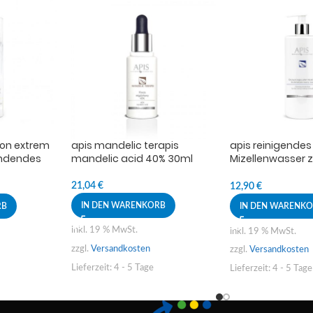
ion extrem
apis mandelic terapis
apis reinigendes
endendes
mandelic acid 40% 30ml
Mizellenwasser z
- und
Entfernung von 
trem ™
und Augen-Make
21,04
€
12,90
€
IN DEN WARENKORB
RB
IN DEN WARENK
inkl. 19 % MwSt.
inkl. 19 % MwSt.
zzgl.
Versandkosten
zzgl.
Versandkosten
Lieferzeit:
4 - 5 Tage
Lieferzeit:
4 - 5 Tage