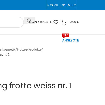
KONTAKT
IMPRESSUM
LOGIN / REGISTER
0,00
€
TIPP
ANGEBOTE
le kosmetik
/
Frottee-Produkte
/
s nr. 1
 frotte weiss nr. 1