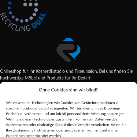
Onlineshop für Ihr Kosmetikstudio und Friseursalon. Bei uns finden Sie
hochwertige Möbel und Produkte für Ihr Bedarf.
Ohne Cookies sind wir blind!!
Wildsachsener Str. 6, 65207 Wiesbaden
06122 707589
Wir verwenden Technologien wie Cookies, um Geräteinformationen zu
shop@reda-shop.de
speichern und/oder darauf zuzugreifen. Wir tun dies, um das Browsing-
REDA SHOP - Hochwertige Studio Ausstattung
2025.
Erlebnis zu verbessern und um (nicht) personalisierte Werbung anzuzeigen.
Wenn Sie diesen Technologien zustimmen, können wir Daten wie das
Surfverhalten oder eindeutige IDs auf dieser Website verarbeiten. Wenn Sie
Ihre Zustimmung nicht erteilen oder zurückziehen, können bestimmte
Alle Preise inkl. der gesetzlichen MwSt.
Funktionen beeinträchtigt werden.