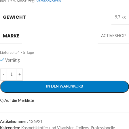
inkl. 19 % MwSt.
zzgl.
Versandkosten
GEWICHT
9,7 kg
MARKE
ACTIVESHOP
Lieferzeit:
4 - 5 Tage
Vorrätig
Alternative:
IN DEN WARENKORB
Auf die Merkliste
Artikelnummer:
136921
Kategorien:
Kosmetikkoffer und Visagisten-Trolleys
,
Professionelle