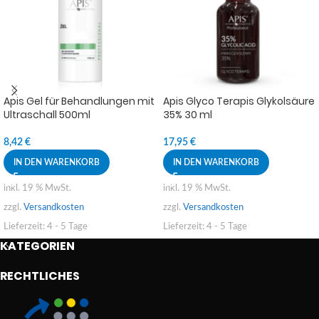
Apis Gel für Behandlungen mit
Apis Glyco Terapis Glykolsäure
Ultraschall 500ml
35% 30 ml
8,42
€
17,95
€
IN DEN WARENKORB
IN DEN WARENKORB
inkl. 19 % MwSt.
inkl. 19 % MwSt.
zzgl.
Versandkosten
zzgl.
Versandkosten
Lieferzeit:
4 - 5 Tage
Lieferzeit:
4 - 5 Tage
KATEGORIEN
RECHTLICHES