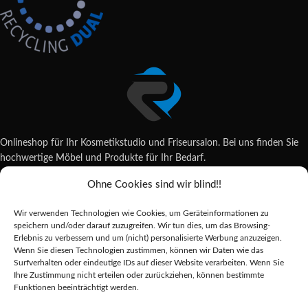
Onlineshop für Ihr Kosmetikstudio und Friseursalon. Bei uns finden Sie
hochwertige Möbel und Produkte für Ihr Bedarf.
Ohne Cookies sind wir blind!!
Wildsachsener Str. 6, 65207 Wiesbaden
06122 707589
Wir verwenden Technologien wie Cookies, um Geräteinformationen zu
shop@reda-shop.de
speichern und/oder darauf zuzugreifen. Wir tun dies, um das Browsing-
REDA SHOP - Hochwertige Studio Ausstattung
2025.
Erlebnis zu verbessern und um (nicht) personalisierte Werbung anzuzeigen.
Wenn Sie diesen Technologien zustimmen, können wir Daten wie das
Surfverhalten oder eindeutige IDs auf dieser Website verarbeiten. Wenn Sie
Ihre Zustimmung nicht erteilen oder zurückziehen, können bestimmte
Alle Preise inkl. der gesetzlichen MwSt.
Funktionen beeinträchtigt werden.