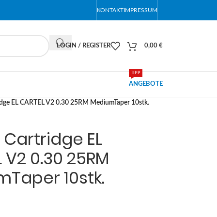
KONTAKT
IMPRESSUM
LOGIN / REGISTER
0,00
€
TIPP
ANGEBOTE
ridge EL CARTEL V2 0.30 25RM MediumTaper 10stk.
 Cartridge EL
 V2 0.30 25RM
Taper 10stk.