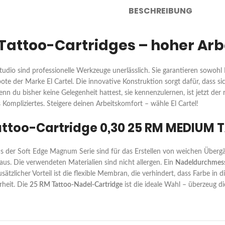
BESCHREIBUNG
l Tattoo-Cartridges – hoher Ar
udio sind professionelle Werkzeuge unerlässlich. Sie garantieren sowohl 
ote der Marke El Cartel. Die innovative Konstruktion sorgt dafür, dass si
nn du bisher keine Gelegenheit hattest, sie kennenzulernen, ist jetzt der
 Kompliziertes. Steigere deinen Arbeitskomfort – wähle El Cartel!
Tattoo-Cartridge 0,30 25 RM MEDIUM T
aus der Soft Edge Magnum Serie sind für das Erstellen von weichen Übergä
aus. Die verwendeten Materialien sind nicht allergen. Ein
Nadeldurchmess
usätzlicher Vorteil ist die flexible Membran, die verhindert, dass Farbe i
rheit. Die
25 RM Tattoo-Nadel-Cartridge
ist die ideale Wahl – überzeug di