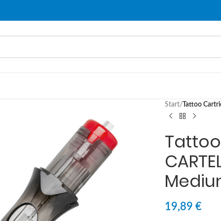
Start
/
Tattoo Cart
Tattoo
CARTEL
Medium
19,89
€