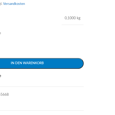
gl.
Versandkosten
0,1000 kg
e
IN DEN WARENKORB
e
55668