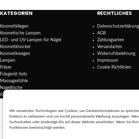
KATEGORIEN
RECHTLICHES
Kosmetikliegen
Datenschutzerklärung
Kosmetische Lampen
AGB
LED- und UV-Lampen für Nägel
Zahlungsarten
Kosmetikhocker
Versandarten
Kosmetikwagen
Widerrufsbelehrung
Lampen
Impressum
Fräser
Cookie Richtlinien
Fräsgerät-Sets
Massagestühle
Nageltische
REDA SHOP - Hochwertige Studio Ausstattung
2025.
Wir verwenden Technologien wie Cookies, um Geräteinformationen zu speichern
Erlebnis zu verbessern und um (nicht) personalisierte Werbung anzuzeigen. We
Die 
Surfverhalten oder eindeutige IDs auf dieser Website verarbeiten. Wenn Sie Ih
Funktionen beeinträchtigt werden.