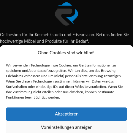
Onlineshop für Ihr Kosmetikstudio und Friseursalon. Bei uns finden Sie
hochwertige Möbel und Produkte für Ihr Bedarf.
Ohne Cookies sind wir blind!!
Wildsachsener Str. 6, 65207 Wiesbaden
06122 707589
Wir verwenden Technologien wie Cookies, um Geräteinformationen zu
shop@reda-shop.de
speichern und/oder darauf zuzugreifen. Wir tun dies, um das Browsing-
REDA SHOP - Hochwertige Studio Ausstattung
2025.
Erlebnis zu verbessern und um (nicht) personalisierte Werbung anzuzeigen.
Wenn Sie diesen Technologien zustimmen, können wir Daten wie das
Surfverhalten oder eindeutige IDs auf dieser Website verarbeiten. Wenn Sie
Ihre Zustimmung nicht erteilen oder zurückziehen, können bestimmte
Alle Preise inkl. der gesetzlichen MwSt.
Funktionen beeinträchtigt werden.
Die durchgestrichenen Preise entsprechen dem bisherigen Preis in diesem
Online-Shop.
Akzeptieren
Voreinstellungen anzeigen