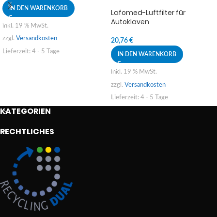
IN DEN WARENKORB
Lafomed-Luftfilter für
Autoklaven
inkl. 19 % MwSt.
zzgl.
Versandkosten
20,76
€
Lieferzeit:
4 - 5 Tage
IN DEN WARENKORB
inkl. 19 % MwSt.
zzgl.
Versandkosten
Lieferzeit:
4 - 5 Tage
KATEGORIEN
RECHTLICHES