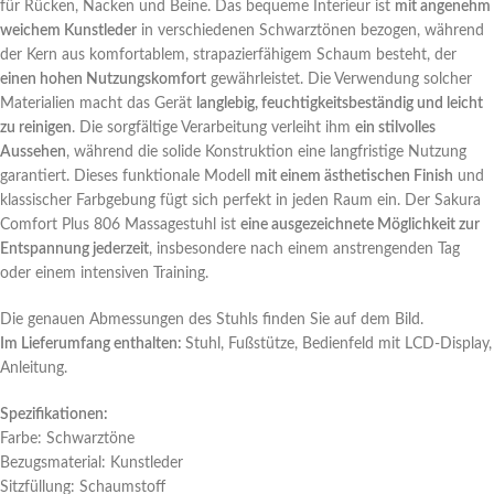
für Rücken, Nacken und Beine. Das bequeme Interieur ist
mit angenehm
weichem Kunstleder
in verschiedenen Schwarztönen bezogen, während
der Kern aus komfortablem, strapazierfähigem Schaum besteht, der
einen hohen Nutzungskomfort
gewährleistet. Die Verwendung solcher
Materialien macht das Gerät
langlebig, feuchtigkeitsbeständig und leicht
zu reinigen
. Die sorgfältige Verarbeitung verleiht ihm
ein stilvolles
Aussehen
, während die solide Konstruktion eine langfristige Nutzung
garantiert. Dieses funktionale Modell
mit einem ästhetischen Finish
und
klassischer Farbgebung fügt sich perfekt in jeden Raum ein. Der Sakura
Comfort Plus 806 Massagestuhl ist
eine ausgezeichnete Möglichkeit zur
Entspannung jederzeit
, insbesondere nach einem anstrengenden Tag
oder einem intensiven Training.
Die genauen Abmessungen des Stuhls finden Sie auf dem Bild.
Im Lieferumfang enthalten:
Stuhl, Fußstütze, Bedienfeld mit LCD-Display,
Anleitung.
Spezifikationen:
Farbe: Schwarztöne
Bezugsmaterial: Kunstleder
Sitzfüllung: Schaumstoff