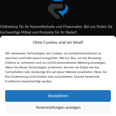
Onlineshop für Ihr Kosmetikstudio und Friseursalon. Bei uns finden Sie
hochwertige Möbel und Produkte für Ihr Bedarf.
Ohne Cookies sind wir blind!!
Wildsachsener Str. 6, 65207 Wiesbaden
06122 707589
Wir verwenden Technologien wie Cookies, um Geräteinformationen zu
shop@reda-shop.de
speichern und/oder darauf zuzugreifen. Wir tun dies, um das Browsing-
REDA SHOP - Hochwertige Studio Ausstattung
2025.
Erlebnis zu verbessern und um (nicht) personalisierte Werbung anzuzeigen.
Wenn Sie diesen Technologien zustimmen, können wir Daten wie das
Surfverhalten oder eindeutige IDs auf dieser Website verarbeiten. Wenn Sie
Ihre Zustimmung nicht erteilen oder zurückziehen, können bestimmte
Alle Preise inkl. der gesetzlichen MwSt.
Funktionen beeinträchtigt werden.
Die durchgestrichenen Preise entsprechen dem bisherigen Preis in diesem
Online-Shop.
Akzeptieren
Voreinstellungen anzeigen
Sakura
Massagesessel
Alternative: