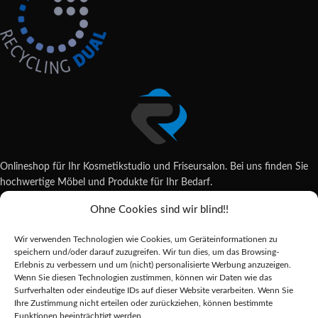
Onlineshop für Ihr Kosmetikstudio und Friseursalon. Bei uns finden Sie
hochwertige Möbel und Produkte für Ihr Bedarf.
Ohne Cookies sind wir blind!!
Wildsachsener Str. 6, 65207 Wiesbaden
06122 707589
Wir verwenden Technologien wie Cookies, um Geräteinformationen zu
shop@reda-shop.de
speichern und/oder darauf zuzugreifen. Wir tun dies, um das Browsing-
REDA SHOP - Hochwertige Studio Ausstattung
2025.
Erlebnis zu verbessern und um (nicht) personalisierte Werbung anzuzeigen.
Wenn Sie diesen Technologien zustimmen, können wir Daten wie das
Surfverhalten oder eindeutige IDs auf dieser Website verarbeiten. Wenn Sie
Ihre Zustimmung nicht erteilen oder zurückziehen, können bestimmte
Alle Preise inkl. der gesetzlichen MwSt.
Funktionen beeinträchtigt werden.