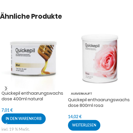
Ähnliche Produkte
Quickepil enthaarungswachs
AUSVERKAUFT
dose 400ml natural
Quickepil enthaarungswachs
dose 800ml rosa
7,01
€
14,02
€
IN DEN WARENKORB
WEITERLESEN
inkl. 19 % MwSt.