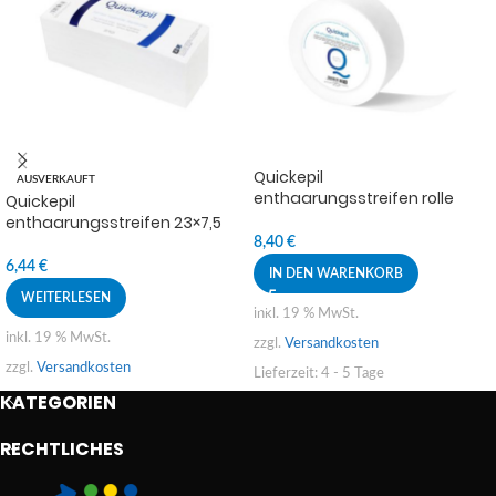
Quickepil
AUSVERKAUFT
enthaarungsstreifen rolle
Quickepil
60m
enthaarungsstreifen 23×7,5
cm 200 st.
8,40
€
6,44
€
IN DEN WARENKORB
WEITERLESEN
inkl. 19 % MwSt.
inkl. 19 % MwSt.
zzgl.
Versandkosten
zzgl.
Versandkosten
Lieferzeit:
4 - 5 Tage
KATEGORIEN
RECHTLICHES