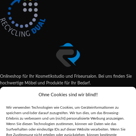
Onlineshop für Ihr Kosmetikstudio und Friseursalon. Bei uns finden Sie
hochwertige Möbel und Produkte für Ihr Bedarf.
Ohne Cookies sind wir blind!!
Wildsachsener Str. 6, 65207 Wiesbaden
06122 707589
Wir verwenden Technologien wie Cookies, um Geräteinformationen zu
shop@reda-shop.de
speichern und/oder darauf zuzugreifen. Wir tun dies, um das Browsing-
REDA SHOP - Hochwertige Studio Ausstattung
2025.
Erlebnis zu verbessern und um (nicht) personalisierte Werbung anzuzeigen.
Wenn Sie diesen Technologien zustimmen, können wir Daten wie das
Surfverhalten oder eindeutige IDs auf dieser Website verarbeiten. Wenn Sie
Ihre Zustimmung nicht erteilen oder zurückziehen, können bestimmte