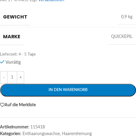
inkl. 19 % MwSt.
zzgl.
Versandkosten
GEWICHT
0,9 kg
MARKE
QUICKEPIL
Lieferzeit:
4 - 5 Tage
Vorrätig
Alternative:
IN DEN WARENKORB
Auf die Merkliste
Artikelnummer:
115418
Kategorien:
Enthaarungswachse
,
Haarentfernung