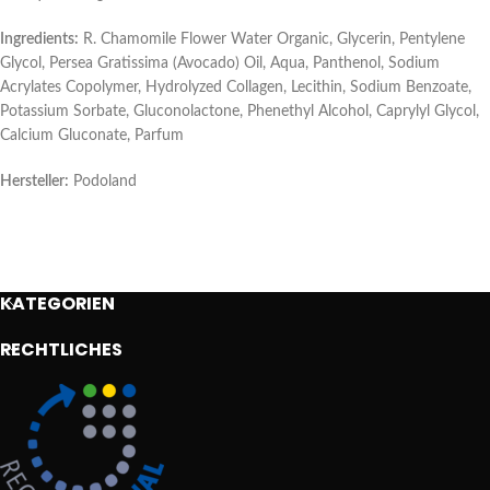
Ingredients:
R. Chamomile Flower Water Organic, Glycerin, Pentylene
Glycol, Persea Gratissima (Avocado) Oil, Aqua, Panthenol, Sodium
Acrylates Copolymer, Hydrolyzed Collagen, Lecithin, Sodium Benzoate,
Potassium Sorbate, Gluconolactone, Phenethyl Alcohol, Caprylyl Glycol,
Calcium Gluconate, Parfum
Hersteller:
Podoland
KATEGORIEN
RECHTLICHES