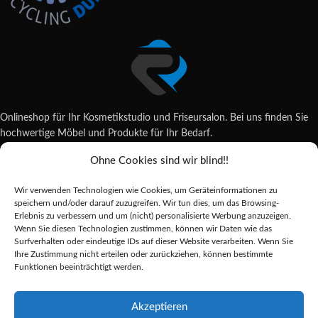
Onlineshop für Ihr Kosmetikstudio und Friseursalon. Bei uns finden Sie
hochwertige Möbel und Produkte für Ihr Bedarf.
Ohne Cookies sind wir blind!!
Wildsachsener Str. 6, 65207 Wiesbaden
06122 707589
Wir verwenden Technologien wie Cookies, um Geräteinformationen zu
shop@reda-shop.de
speichern und/oder darauf zuzugreifen. Wir tun dies, um das Browsing-
REDA SHOP - Hochwertige Studio Ausstattung
2025.
Erlebnis zu verbessern und um (nicht) personalisierte Werbung anzuzeigen.
Wenn Sie diesen Technologien zustimmen, können wir Daten wie das
Surfverhalten oder eindeutige IDs auf dieser Website verarbeiten. Wenn Sie
Ihre Zustimmung nicht erteilen oder zurückziehen, können bestimmte
Alle Preise inkl. der gesetzlichen MwSt.
Funktionen beeinträchtigt werden.
Die durchgestrichenen Preise entsprechen dem bisherigen Preis in diesem
Online-Shop.
Akzeptieren