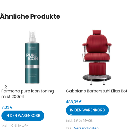
Ähnliche Produkte
Farmona pure icon toning
Gabbiano Barberstuhl Elias Rot
mist 200ml
488,05
€
7,01
€
IN DEN WARENKORB
IN DEN WARENKORB
inkl. 19 % MwSt.
inkl. 19 % MwSt.
zzgl.
Versandkosten