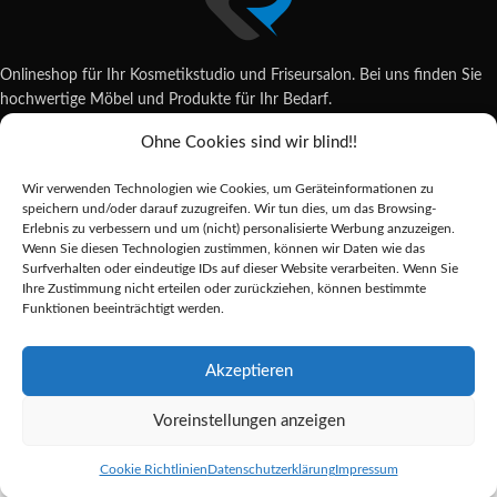
Onlineshop für Ihr Kosmetikstudio und Friseursalon. Bei uns finden Sie
hochwertige Möbel und Produkte für Ihr Bedarf.
Ohne Cookies sind wir blind!!
Wildsachsener Str. 6, 65207 Wiesbaden
06122 707589
Wir verwenden Technologien wie Cookies, um Geräteinformationen zu
shop@reda-shop.de
speichern und/oder darauf zuzugreifen. Wir tun dies, um das Browsing-
REDA SHOP - Hochwertige Studio Ausstattung
2025.
Erlebnis zu verbessern und um (nicht) personalisierte Werbung anzuzeigen.
Wenn Sie diesen Technologien zustimmen, können wir Daten wie das
Surfverhalten oder eindeutige IDs auf dieser Website verarbeiten. Wenn Sie
Ihre Zustimmung nicht erteilen oder zurückziehen, können bestimmte
Alle Preise inkl. der gesetzlichen MwSt.
Funktionen beeinträchtigt werden.
Die durchgestrichenen Preise entsprechen dem bisherigen Preis in diesem
Online-Shop.
Akzeptieren
OCHO
Voreinstellungen anzeigen
NAILS
Hybrid-
Alternative:
5,60
€
Vorrätig
Nagellack
Cookie Richtlinien
Datenschutzerklärung
Impressum
Shop
Sidebar
Merkliste
Cart
My account
nude N05