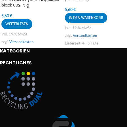
black 002 -5 g
5,60
€
5,60
€
IN DEN WARENKORB
WEITERLESEN
inkl. 19 % MwSt.
inkl. 19 % MwSt.
zzgl.
Versandkosten
zzgl.
Versandkosten
Lieferzeit:
4 - 5 Tage
KATEGORIEN
RECHTLICHES