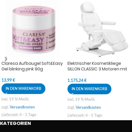
Claresa Aufbaugel Soft&Easy
Elektrischer Kosmetikliege
Gel blinking pink 90g
SILLON CLASSIC 3 Motoren mit
Heizung second edition weiß
13,99
€
1.175,24
€
IN DEN WARENKORB
IN DEN WARENKORB
inkl. 19 % MwSt.
inkl. 19 % MwSt.
zzgl.
Versandkosten
zzgl.
Versandkosten
Lieferzeit:
4 - 5 Tage
Lieferzeit:
4 - 5 Tage
KATEGORIEN