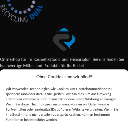
Onlineshop für Ihr Kosmetikstudio und Friseursalon. Bei uns finden Sie
hochwertige Möbel und Produkte für Ihr Bedarf.
Ohne Cookies sind wir blind!!
Wildsachsener Str. 6, 65207 Wiesbaden
06122 707589
Wir verwenden Technologien wie Cookies, um Geräteinformationen zu
shop@reda-shop.de
speichern und/oder darauf zuzugreifen. Wir tun dies, um das Browsing-
REDA SHOP - Hochwertige Studio Ausstattung
2025.
Erlebnis zu verbessern und um (nicht) personalisierte Werbung anzuzeigen.
Wenn Sie diesen Technologien zustimmen, können wir Daten wie das
Surfverhalten oder eindeutige IDs auf dieser Website verarbeiten. Wenn Sie
Ihre Zustimmung nicht erteilen oder zurückziehen, können bestimmte
Alle Preise inkl. der gesetzlichen MwSt.
Funktionen beeinträchtigt werden.