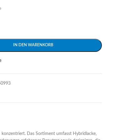
e
IN DEN WARENKORB
e
50993
en konzentriert. Das Sortiment umfasst Hybridlacke,