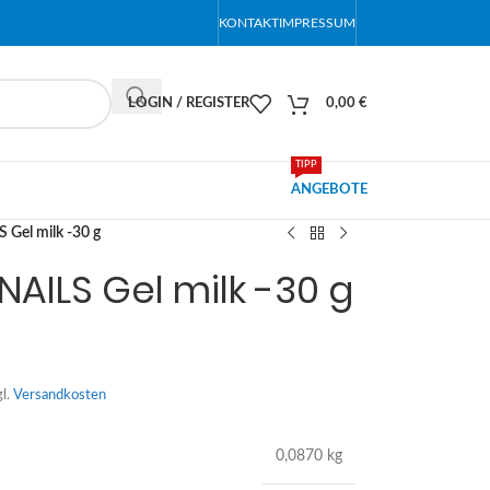
KONTAKT
IMPRESSUM
LOGIN / REGISTER
0,00
€
TIPP
ANGEBOTE
Gel milk -30 g
AILS Gel milk -30 g
gl.
Versandkosten
0,0870 kg