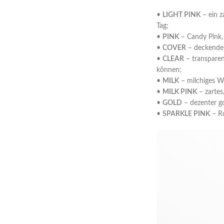
•
LIGHT PINK
– ein z
Tag;
•
PINK
– Candy Pink, 
•
COVER
– deckender 
•
CLEAR
– transparent
können;
•
MILK
– milchiges We
•
MILK PINK
– zartes,
•
GOLD
– dezenter go
•
SPARKLE PINK
– Ro