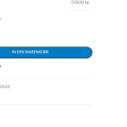
0,0630 kg
e
IN DEN WARENKORB
e
50143