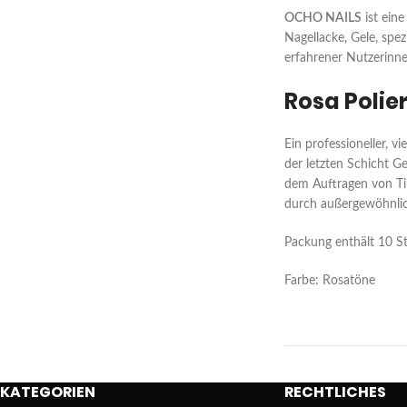
OCHO NAILS
ist eine
Nagellacke, Gele, spe
erfahrener Nutzerinne
Rosa Polie
Ein professioneller, vi
der letzten Schicht G
dem Auftragen von T
durch außergewöhnlich
Packung enthält 10 S
Farbe: Rosatöne
KATEGORIEN
RECHTLICHES