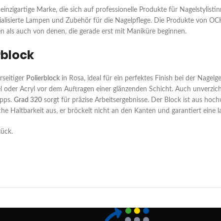
 einzigartige Marke, die sich auf professionelle Produkte für Nagelstylis
zialisierte Lampen und Zubehör für die Nagelpflege. Die Produkte von 
n als auch von denen, die gerade erst mit Maniküre beginnen.
rblock
erseitiger
Polierblock
in Rosa, ideal für ein perfektes Finish bei der Nagelg
el oder Acryl vor dem Auftragen einer glänzenden Schicht. Auch unverzic
ipps.
Grad 320
sorgt für präzise Arbeitsergebnisse. Der Block ist aus ho
e Haltbarkeit aus, er bröckelt nicht an den Kanten und garantiert eine 
tück.