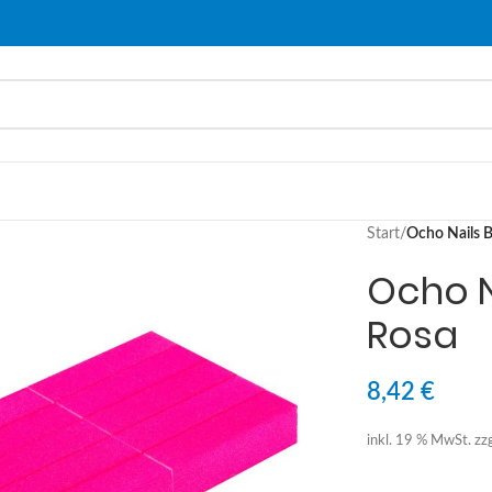
Start
/
Ocho Nails B
Ocho N
Rosa
8,42
€
inkl. 19 % MwSt.
zz