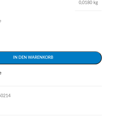
0,0180 kg
e
IN DEN WARENKORB
e
50214