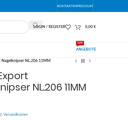
KONTAKT
IMPRESSUM
LOGIN / REGISTER
0,00
€
TIPP
ANGEBOTE
t Nagelknipser NL.206 11MM
Export
nipser NL.206 11MM
gl.
Versandkosten